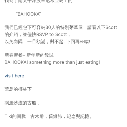
找到了南太平洋波里尼希亞島上的
“BAHOOKA”
我們已經包下可容納30人的特別茅草屋，請看以下Scott
的介紹，並儘快RSVP to Scott，
以免向隅，一旦額滿，對不起! 下回再來嘍!
新春聚餐– 新年新的饞試
BAHOOKA! something more than just eating!
visit here
荒島的椰林下，
擱濺沙灘的古船，
Tiki的圖騰，古木雕，舊燈飾，紀念與記憶。