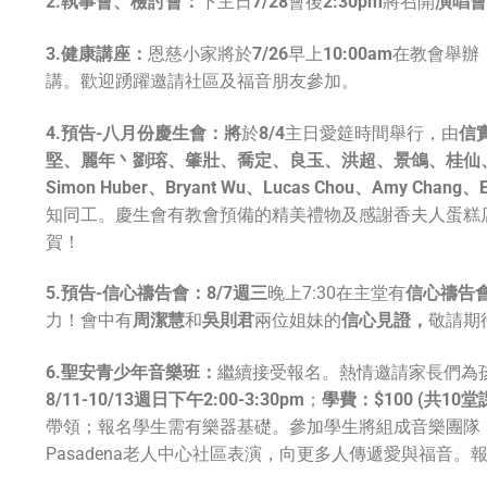
2.執事會、檢討會：
下主日
7/28
會後
2:30pm
將召開
演唱會
3.健康講座：
恩慈小家將於
7/26
早上
10:00am
在教會舉辦
講。歡迎踴躍邀請社區及福音朋友參加。
4.預告
-八月份慶生會：
將
於
8/4
主日愛筵時間舉行，由
信
堅、麗年丶劉瑢、肇壯、喬定、良玉、洪超、景鴿、桂仙
Simon Huber、Bryant Wu、Lucas Chou、Amy Chang、E
知同工。慶生會有教會預備的精美禮物及感謝香夫人蛋糕
賀！
5.預告
-信心禱告會：
8/7週三
晚上7:30在主堂有
信心禱告
力！會中有
周潔慧
和
吳則君
兩位姐妹的
信心見證，
敬請期
6.聖安青少年音樂班：
繼續接受報名。熱情邀請家長們為
8/11-10/13週日下午2:00-3:30pm
；
學費：
$100 (共1
帶領；報名學生需有樂器基礎。參加學生將組成音樂團隊
Pasadena老人中心社區表演，向更多人傳遞愛與福音。