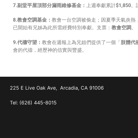
7.副堂平屋頂部分漏雨
維修
基金：
上週奉獻累計
$1,850
。
8.教會空調基金：
教會一台空調被偷走；因夏季天氣炎熱
已開始有兄姊為此所需經費特別奉獻。支票：
教會空調
。
9.代禱守望：
教會在週報上為兄姐們提供了一個「
肢體代
會的代禱，經歷神的信實與豐盛。
225 E Live Oak Ave, Arcadia, CA 91006
Tel: (626) 445-8015