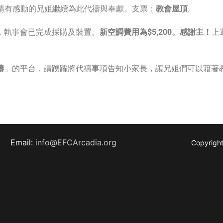
請有感動的兄姐繼續為此代禱與奉獻。支票：
教會屋頂
。
，執事會已完成採購及裝置。
新空調費用為
$5,200。感謝主！
上
禱
」的平台，請踴躍將代禱事項告知小家長，讓兄姐們可以藉著
Email:
info@EFCArcadia.org
Copyright