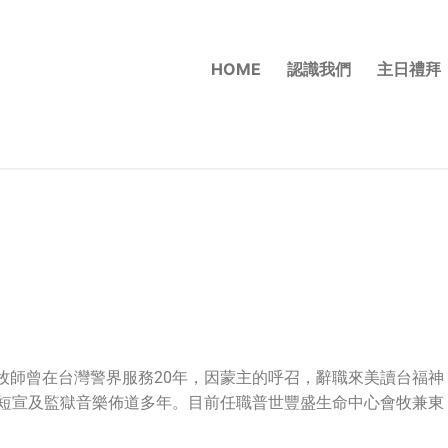
HOME
認識我們
主日禮拜
牧師曾在台灣警界服務20年，因蒙主的呼召，辭職來美讀台福神
村短宣及監獄音樂佈道多年。目前任職普世豐盛生命中心會牧兼東