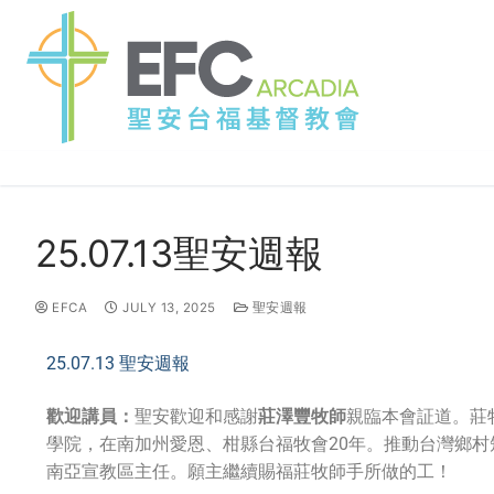
25.07.13聖安週報
EFCA
JULY 13, 2025
聖安週報
25.07.13 聖安週報
歡迎講員：
聖安歡迎和感謝
莊澤豐牧師
親臨本會証道。莊
學院，在南加州愛恩、柑縣台福牧會20年。推動台灣鄉
南亞宣教區主任。願主繼續賜福莊牧師手所做的工！