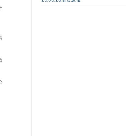
所
請
教
心