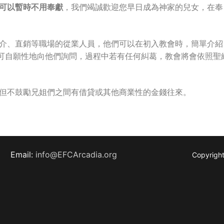
可以暫時不用奉獻
，我們竭誠歡迎您早日成為神家的兒女，在奉
仲介、直銷等職場的從業人員，他們可以在初入教會時，簡單介紹
可自願性地向他們詢問，過程中若有任何糾葛，教會將會依照聖
，但不鼓勵兄姐們之間有借貸或其他商業性的金錢往來。
Email:
info@EFCArcadia.org
Copyright