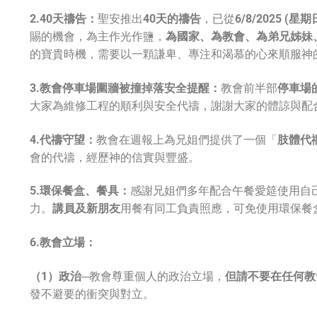
2.40天禱告：
聖安推出
40天的禱告
，已從
6/8/2025 (星
賜的機會，為主作光作鹽，
為國家、為教會、為弟兄姊妹
的寶貴時機，需要以一顆謙卑、專注和渴慕的心來順服神
3.教會停車場圍牆被撞掉落安全提醒：
教會前半部
停車場
大家為維修工程的順利與安全代禱，謝謝大家的體諒與配
4.代禱守望：
教會在週報上為兄姐們提供了一個「
肢體代
會的代禱，經歷神的信實與豐盛。
5.環保餐盒、餐具：
感謝兄姐們多年配合午餐愛筵使用自
力。
講員及新朋友
用餐有同工負責照應，可免使用環保餐
6.教會立場：
（
1）政治─
教會尊重個人的政治立場，
但請不要在任何教
發不避要的衝突與對立。