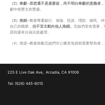
（
2）奉獻
─
若您還不是基督徒，尚不明白奉獻的意義者，
獻中經歷主的豐盛。
（
3）推銷
─教會尊重銀行、保險、投資、理財、移民、
自己的職業，
但不宜主動向他人推銷。
兄姐們若有需要，
原則還有台福法規處理。
（4）借貸─教會鼓勵兄姐們甘心樂意地資助需要幫助者
225 E Live Oak Ave, Arcadia, CA 91006
Tel: (626) 445-8015