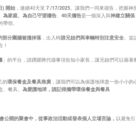
期日) 開始
，連續40天至
7 /17/2025
。讓我們一同來禱告，把握神
、為家庭、為自己守望禱告
。
40天禱告
是一個深入與
神
建立關係
的帶領。
的部分圍牆被撞掉落
，出入時
請兄姐們與車輛特別注意安全
。並
合！
禱
」的平台，請踴躍將代禱事項告知小家長，讓兄姐們可以藉著
己的
環保餐盒及餐具推廣
，讓我們可以為保護地球盡一份小小的
盒、餐具。
為愛護地球，請記得攜帶環保餐盒與餐具
會公開的聚會中，從事政治活動或發表個人立場言論，
以避免引