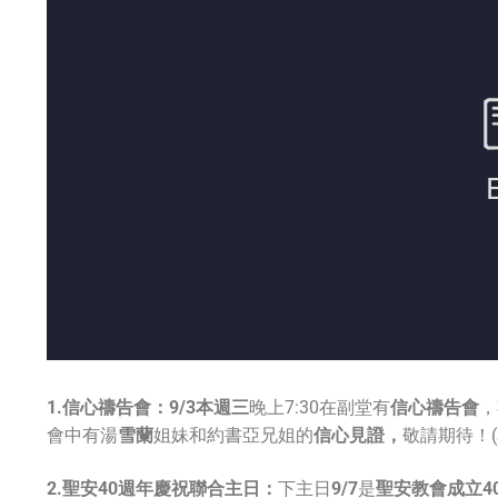
1.信心禱告會：
9/3本週三
晚上7:30在副堂有
信心禱告會
，
會中有湯
雪蘭
姐妹和約書亞兄姐的
信心見證，
敬請期待！
2.聖安
40週年慶祝聯合主日：
下主日
9/7
是
聖安教會成立