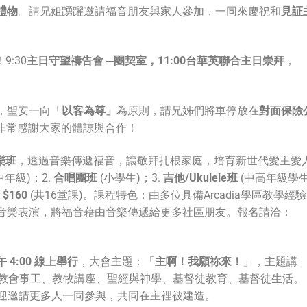
禮物
。請兄姐踴躍邀請福音朋友與家人參加，一同來慶祝和
見証
:30
主日守望禱告會 ─團契室，11:00台華英聯合主日崇拜
，
，聖安一向「
以客為尊」
為原則，請兄姊們將車停放在
對面保險
非常感謝大家的體諒與合作！
樂班
，透過音樂傳遞福音，讓敬拜扎根家庭，培育新世代愛主愛
年級)；2.
合唱團班
(小學生)；3.
吉他
/Ukulele班
(中高年級學
：
$160
(共16堂課)。課程特色：由多位具備Arcadia學區教學經驗
音樂表演，將福音藉由音樂傳遞給更多社區朋友。報名請洽：
午 4:00 線上舉行
，大會主題：「
主啊！我願祢來！
」，主題講
教會事工、教牧講座、聖經與神學、基督徒教育、基督徒生活。
迎邀請更多人一同參與，共同在主裡被建造。