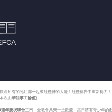
歡迎所有的兄姐都一起來經歷神的大能！經歷禱告中重新得力！
(本次由
華語事工輪值
)
40週年慶祝聯合主日
，全教會共聚一堂歡慶！當日將有青少年的