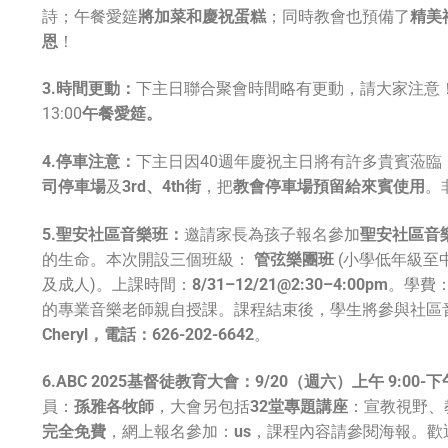
詩；午餐愛筵
將加菜和慶祝蛋糕
；同時教會也預備了
精美
恩
！
3.時間更動：
下主日聯合聚會時間略有更動，請大家注意！9
13:00
午餐愛筵。
4.停車注意：
下主日因40週年慶祝主日將有許多貴賓蒞臨
司停車場
及
3rd、4th街
，把
教會停車場預留給來賓使用
。
5.聖安社區音樂班：
邀請家長為孩子報名參加
聖安社區音
的生命。本次開設三個班級：
管弦樂團班
(小學低年級至中
及成人)。上課時間：
8/31–12/21@2:30–4:00pm
。學費
的專業音樂老師親自授課。課程結束後，學生將參與社區
Cheryl，電話：626-202-6642
。
6.ABC 2025基督徒教育大會：
9/20（週六）上午 9:00-下
員：
孫雅各牧師
，大會另包括
32堂專題講座
：宣教視野、
完全免費
，網上報名參加：
us
，課程內容請參閱海報。歡