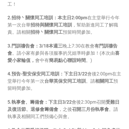
工！
2.招待丶關懷同工培訓：
本主日2:00pm
在主堂舉行今年
第一次台華
招待與關懷同工培訓
，幫助新進同工了解職
責。請相關
招待丶關懷同工
預留時間參加。
3.門訓禱告會：
3/18
本
週三
晚上7:30在教會
有門訓禱告
會
。請小家有參與各項服事的兄姐準時參加！(本次由
喜
愛小家輪值，
會中有
簡易
點心聯誼時間
。)
4.預告-聖安保安同工培訓：
下主日
3/22
會後2:00pm在主
堂舉行今年第一次
台華英保安同工培訓
。請
相關同工
預
留時間參加。
5.執事會、籌備會：
下主日
3/22
會後2:30pm召開
受難日
及復活節、退修會籌備會
，之後
召開三月份執事會
。請
執事及相關同工們預備心與會。