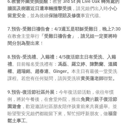
6.教會外圍受損提醒：
教會
3rd St 與 Live Oak 轉角處的
牆面及樹叢近日遭車輛撞擊受損
，請兄姐們出入時
小心
留意安全
，並為後續
保險理賠及修復
事宜代禱。
7.預告-受難日禱告會：
4/3
週五是耶穌受難日
，
晚上7:30
在教會主堂舉行
「受難日禱告會」
，
請兄姐一定要將時
間分別為聖出來
！
8.預告-受洗禮、入籍禮：
4/5
復活節主日有受洗、入籍
禮
。目前報名受洗禮有：
馮磊、羅立婷、陳艷蘭、溫國
權、趙瑞銘、趙春連、Ginger。
本主日有最後一堂受洗
課程。若您有任何疑問，請與受洗班
黄美蓮老師
聯繫
。
9.預告-
復活節社區外展：
今年復活節活動，依往年慣
例，將於午餐後，在會堂外院，推出
免費
的
親子復活節
園遊會
，歡迎邀請社區朋友陪伴孩童前來共襄盛舉。並
盼望聖安兄姐們都能留下來，幫忙招呼新朋友，做
福音
鬆土事工
。