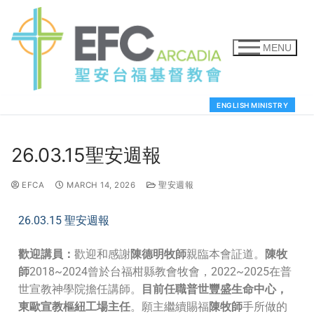
MENU
ENGLISH MINISTRY
26.03.15聖安週報
EFCA
MARCH 14, 2026
聖安週報
26.03.15 聖安週報
歡迎講員：
歡迎和感謝
陳德明牧師
親臨本會証道。
陳牧
師
2018~2024曾於台福柑縣教會牧會，2022~2025在普
世宣教神學院擔任講師。
目前任職普世豐盛生命中心，
東歐宣教樞紐工場主任
。願主繼續賜福
陳牧師
手所做的