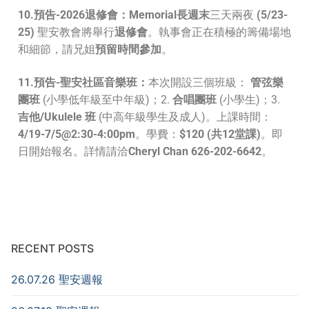
10.預告-
2026
退修會：
Memorial
長週末
三天兩夜
(
5/23
-
25)
聖安教會將舉行
退修會
。執事會正在積極的籌備場地
和細節，請兄姐
預留時間參加
。
11.預告-聖安社區音樂班：
本次開設三個班級：
管弦樂
團班
(小學低年級至中年級)；2.
合唱團班
(小學生)；3.
吉他/Ukulele 班
(中高年級學生及成人)。上課時間：
4/19-7/5@2:30-4:00pm
。學費：
$120 (共12堂課)
。即
日開始報名。詳情請洽
Cheryl Chan 626-202-6642
。
RECENT POSTS
26.07.26 聖安週報