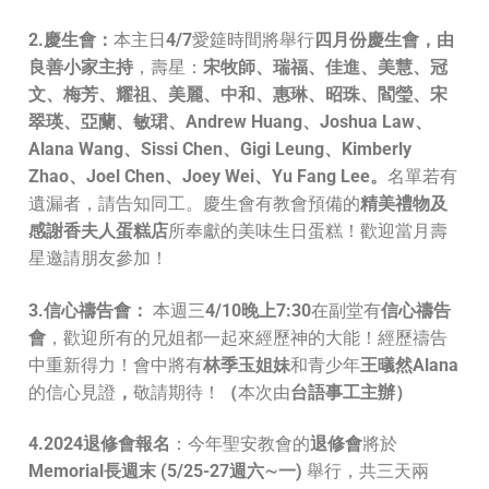
2.慶生會：
本主日
4/7
愛筵時間將舉行
四月份慶生會，由
良善小家主持
，壽星：
宋牧師、瑞福、佳進、美慧、冠
文、梅芳、耀祖、美麗、中和、惠琳、昭珠、閻瑩、宋
翠瑛、亞蘭、敏珺、
Andrew Huang、Joshua Law、
Alana Wang、Sissi Chen、Gigi Leung、Kimberly
Zhao、Joel Chen、Joey Wei、Yu Fang Lee。
名單若有
遺漏者，請告知同工。慶生會有教會預備的
精美禮物及
感謝香夫人蛋糕店
所奉獻的美味生日蛋糕！歡迎當月壽
星邀請朋友參加！
3.信心禱告會：
本週三
4/10晚上7:30
在副堂有
信心禱告
會
，歡迎所有的兄姐都一起來經歷神的大能！經歷禱告
中重新得力！會中將有
林季玉姐妹
和青少年
王㬢然
Alana
的信心見證
，
敬請期待！
（
本次由
台語事工主辦）
4.2024退修會報名
：今年聖安教會的
退修會
將於
Memorial長週末 (5/25-27週六
∼
一
)
舉行，共三天兩