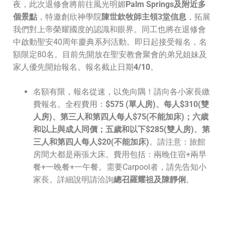
夜，此次退修會將前往風光明媚
Palm Springs及附近多
個景點
，特邀創欣神學院
陳世欽牧師主領
3堂信息
，拓展
我們對上帝榮耀國度的認識和眼界。同工也將在退修會
中啟動聖安40周年慶典系列活動。即日起接受報名，名
額限定80名。目前先開放在聖安教會聚會的弟兄姐妹及
家人優先開始報名。報名截止日期
4/10
。
名額有限，報名從速，以免向隅！請向各小家長繳
費報名。全程費用：
$575 (單人房)、每人$310(雙
人房)、第三人和第四人每人$75(不能加床)；六歳
和以上與成人同價；五歲和以下$285(雙人房)、第
三人和第四人每人$20(不能加床)
。請注意：旅館
房間大都是兩張大床。費用包括：兩晚住宿+兩早
餐+一晚餐+一午餐。需要Carpool者，請先告知小
家長。詳細說明請洽詢
總召羅耀祖及陳靜俐
。