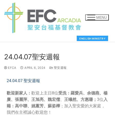
MENU
ENGLISH MINISTRY
24.04.07聖安週報
EFCA
APRIL 6, 2024
聖安週報
24.04.07 聖安週報
歡迎新家人：
歡迎上主日8位
受洗：羅愛兵
、余德燕、楊
賡、張麗萍、王旭亮、魏宏儒
、
王㬢然、方惠珊
；
3位
入
籍：高中聯、姚蕙芳、蘇姿樺
；加入聖安愛的大家庭，
我們在主裡誠心歡迎您！