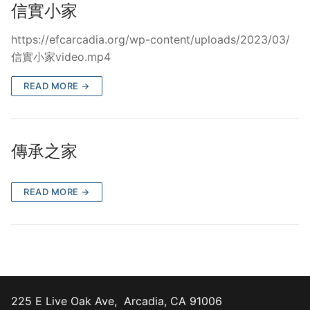
信實小家
https://efcarcadia.org/wp-content/uploads/2023/03/
信實小家video.mp4
READ MORE →
傳承之家
READ MORE →
225 E Live Oak Ave, Arcadia, CA 91006